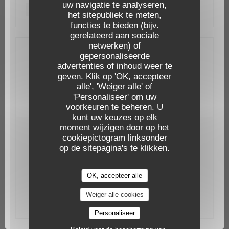
uw navigatie te analyseren,
PRIJS : €14.00
het sitepubliek te meten,
functies te bieden (bijv.
gerelateerd aan sociale
netwerken) of
gepersonaliseerde
Neem contact met ons op
advertenties of inhoud weer te
Le Gardian
geven. Klik op 'OK, accepteer
Reserveer een tafel
alle', 'Weiger alle' of
'Personaliseer' om uw
voorkeuren te beheren. U
kunt uw keuzes op elk
moment wijzigen door op het
Word op de hoogte gehouden
*
cookiepictogram linksonder
op de sitepagina's te klikken.
Schrijf je in op onze nieuwsbrief om gepersonaliseerde
communicatie en marketingaanbiedingen per e-mail van
ons te ontvangen.
OK, accepteer alle
Abonneren
Weiger alle cookies
Personaliseer