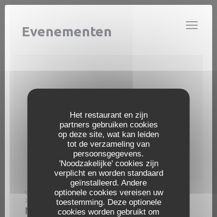
Cookies beheer paneel
LE GARDIAN
Evenementen
Het restaurant en zijn
partners gebruiken cookies
op deze site, wat kan leiden
tot de verzameling van
persoonsgegevens.
'Noodzakelijke' cookies zijn
verplicht en worden standaard
geïnstalleerd. Andere
optionele cookies vereisen uw
VAN 28/09/2024 TOT 30/06/2025 VAN 12H00 TOT
14H00
toestemming. Deze optionele
Nouvelle Formule midi
cookies worden gebruikt om