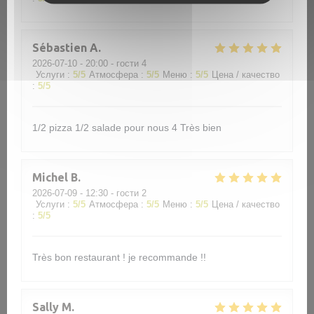
Sébastien
A
2026-07-10
- 20:00 - гости 4
Услуги
:
5
/5
Атмосфера
:
5
/5
Меню
:
5
/5
Цена / качество
:
5
/5
1/2 pizza 1/2 salade pour nous 4 Très bien
Michel
B
2026-07-09
- 12:30 - гости 2
Услуги
:
5
/5
Атмосфера
:
5
/5
Меню
:
5
/5
Цена / качество
:
5
/5
Très bon restaurant ! je recommande !!
Sally
M