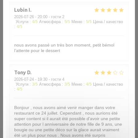
Lubin
I
2026-07-26
- 20:00 - гости 2
Услуги
:
4
/5
Атмосфера
:
5
/5
Меню
:
5
/5
Цена / качество
:
4
/5
nous avons passé un très bon moment, petit bémol
l’attente pour le dessert
Tony
D
2026-07-24
- 19:30 - гости 4
Услуги
:
3
/5
Атмосфера
:
3
/5
Меню
:
4
/5
Цена / качество
:
4
/5
Bonjour , nous avons aimé venir manger dans votre
restaurant ce 24 juillet. Cependant , nous aurions été
super content si il aurait été possible d'avoir une petite
attention pour l anniversaire de notre fille de 9 ans, une
bougie ou une petite déco sur la glace aurait vraiment
été un plus pour nous . Nous avons été surpris