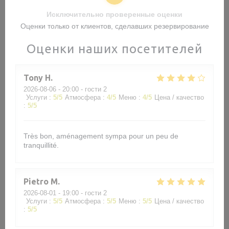
Исключительно проверенные оценки
Оценки только от клиентов, сделавших резервирование
Оценки наших посетителей
Tony
H
2026-08-06
- 20:00 - гости 2
Услуги
:
5
/5
Атмосфера
:
4
/5
Меню
:
4
/5
Цена / качество
:
5
/5
Très bon, aménagement sympa pour un peu de
tranquillité.
Pietro
M
2026-08-01
- 19:00 - гости 2
Услуги
:
5
/5
Атмосфера
:
5
/5
Меню
:
5
/5
Цена / качество
:
5
/5