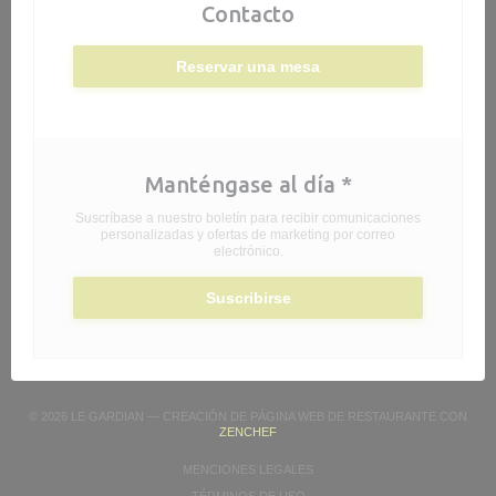
Contacto
Reservar una mesa
Manténgase al día
*
Suscríbase a nuestro boletín para recibir comunicaciones
personalizadas y ofertas de marketing por correo
electrónico.
Suscribirse
© 2026 LE GARDIAN — CREACIÓN DE PÁGINA WEB DE RESTAURANTE CON
((ABRE EN UNA NUEVA VENTANA))
ZENCHEF
((ABRE EN UNA NUEVA VENTAN
MENCIONES LEGALES
((ABRE EN UNA NUEVA VENTANA)