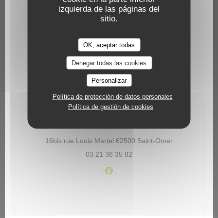
izquierda de las páginas del
Viernes
12:00 - 14:00
19:00 - 22:00
•
sitio.
Sábado
12:00 - 14:00
19:00 - 22:30
•
OK, aceptar todas
Domingo
12:00 - 14:30
19:00 - 21:45
Denegar todas las cookies
•
Personalizar
Política de protección de datos personales
Política de gestión de cookies
Dirección
((abre en una
16bis rue Louis Martel 62500 Saint-Omer
03 21 38 35 82
Facebook ((abre en una nueva 