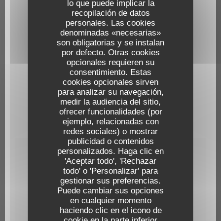
lo que puede implicar la
Tipo de negocio
recopilación de datos
personales. Las cookies
Grill, Pizzería, Cervecería
denominadas «necesarias»
Servicios
son obligatorias y se instalan
por defecto. Otras cookies
Estacionamiento, Terraza tranquila, Terraza,
opcionales requieren su
Grupos, Menus específicos
consentimiento. Estas
Métodos de pago
cookies opcionales sirven
para analizar su navegación,
Sin contacto, Tickets restaurante, Ticket
Restaurant, Contactless Payment,
medir la audiencia del sitio,
Eurocard/Mastercard, Efectivo, Visa, Vouchers de
ofrecer funcionalidades (por
Viaje, Cheques, Tarjeta de Crédito
ejemplo, relacionadas con
redes sociales) o mostrar
publicidad o contenidos
personalizados. Haga clic en
Le Gardian
Horario de apertura
'Aceptar todo', 'Rechazar
todo' o 'Personalizar' para
gestionar sus preferencias.
Lun
-
Mar
Cerrado
Puede cambiar sus opciones
en cualquier momento
haciendo clic en el icono de
Mie
-
Jue
12:00 - 14:00
19:00 - 21:45
•
cookie en la parte inferior