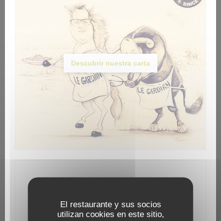
Descubrir nuestra carta
Información general
Cocina
El restaurante y sus socios
utilizan cookies en este sitio,
Cocina familiar, tradicional, Italiana