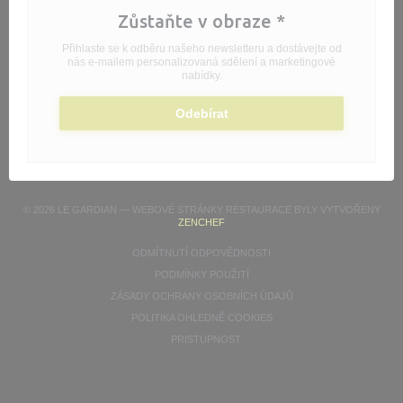
Zůstaňte v obraze
*
Přihlaste se k odběru našeho newsletteru a dostávejte od
nás e-mailem personalizovaná sdělení a marketingové
nabídky.
Odebírat
© 2026 LE GARDIAN — WEBOVÉ STRÁNKY RESTAURACE BYLY VYTVOŘENY
((OTEVŘE SE V NOVÉM OKNĚ))
ZENCHEF
((OTEVŘE SE V NOVÉM OKN
ODMÍTNUTÍ ODPOVĚDNOSTI
((OTEVŘE SE V NOVÉM OKNĚ))
PODMÍNKY POUŽITÍ
((OTEVŘE SE V NOVÉM
ZÁSADY OCHRANY OSOBNÍCH ÚDAJŮ
((OTEVŘE SE V NOVÉM OKN
POLITIKA OHLEDNĚ COOKIES
((OTEVŘE SE V NOVÉM OKNĚ))
PRISTUPNOST