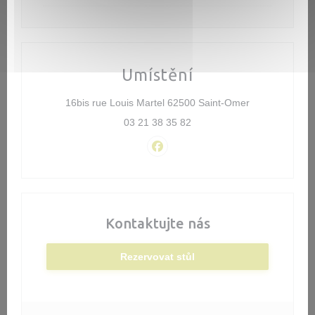
Umístění
((otevře se v 
16bis rue Louis Martel 62500 Saint-Omer
03 21 38 35 82
Facebook ((otevře se v novém o
Kontaktujte nás
Rezervovat stůl