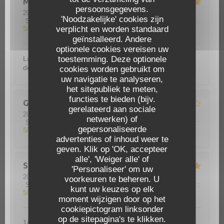
Martine
D
persoonsgegevens.
2026-07-19
- 12:30 - Gasten 3
'Noodzakelijke' cookies zijn
Service
:
5
/5
Atmosfeer
:
5
/5
Keuken
:
5
/5
Kwaliteit / Prijs
:
verplicht en worden standaard
5
/5
geïnstalleerd. Andere
optionele cookies vereisen uw
toestemming. Deze optionele
La possibilité de choisir du riz ou des pâtes a la place
des frites La salade très bien préparée
cookies worden gebruikt om
uw navigatie te analyseren,
het sitepubliek te meten,
functies te bieden (bijv.
Guyot
M
gerelateerd aan sociale
2026-07-10
- 12:30 - Gasten 3
netwerken) of
Service
:
5
/5
Atmosfeer
:
5
/5
Keuken
:
5
/5
Kwaliteit / Prijs
:
gepersonaliseerde
5
/5
advertenties of inhoud weer te
Le Gardian
geven. Klik op 'OK, accepteer
alle', 'Weiger alle' of
Sébastien
A
'Personaliseer' om uw
2026-07-10
- 20:00 - Gasten 4
voorkeuren te beheren. U
Service
:
5
/5
Atmosfeer
:
5
/5
Keuken
:
5
/5
Kwaliteit / Prijs
:
kunt uw keuzes op elk
5
/5
moment wijzigen door op het
cookiepictogram linksonder
op de sitepagina's te klikken.
1/2 pizza 1/2 salade pour nous 4 Très bien