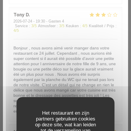
Tony
D
2026-07-24
- 19:30 - Gasten 4
Service
:
3
/5
Atmosfeer
:
3
/5
Keuken
:
4
/5
Kwaliteit / Prijs
:
4
/5
Bonjour , nous avons aimé venir manger dans votre
restaurant ce 24 juillet. Cependant , nous aurions été
super content si il aurait été possible d'avoir une petite
attention pour l anniversaire de notre fille de 9 ans, une
bougie ou une petite déco sur la glace aurait vraiment
été un plus pour nous . Nous avons été surpris
également par la planche du WC qui ne tenait pas lors
de notre visite. C'est un détail qui ne change en rien le
délice que nous avons mangé car votre cuisine est très
bonne et le dressage des assiettes est très joli ! Les
serveurs étaient très aimables et souriant. La seul
remarque à ajouter serait que notre table était souvent
encombrée.
Het restaurant en zijn
partners gebruiken cookies
op deze site, wat kan leiden
tot de verzameling van