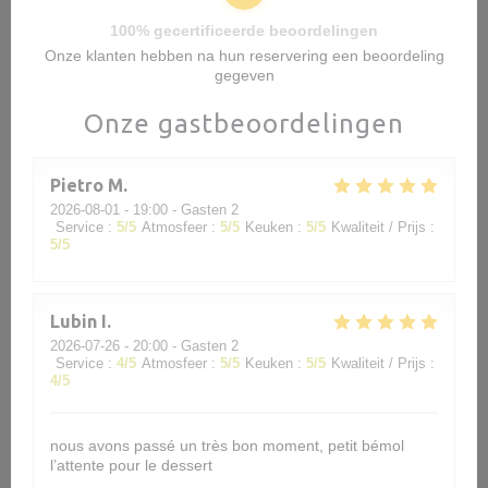
100% gecertificeerde beoordelingen
Onze klanten hebben na hun reservering een beoordeling
gegeven
Onze gastbeoordelingen
Pietro
M
2026-08-01
- 19:00 - Gasten 2
Service
:
5
/5
Atmosfeer
:
5
/5
Keuken
:
5
/5
Kwaliteit / Prijs
:
5
/5
Lubin
I
2026-07-26
- 20:00 - Gasten 2
Service
:
4
/5
Atmosfeer
:
5
/5
Keuken
:
5
/5
Kwaliteit / Prijs
:
4
/5
nous avons passé un très bon moment, petit bémol
l’attente pour le dessert