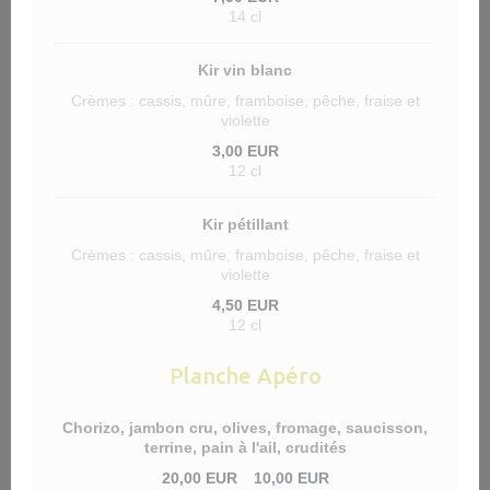
14 cl
Kir vin blanc
Crèmes : cassis, mûre, framboise, pêche, fraise et
violette
3,00 EUR
12 cl
Kir pétillant
Crèmes : cassis, mûre, framboise, pêche, fraise et
violette
4,50 EUR
12 cl
Planche Apéro
Chorizo, jambon cru, olives, fromage, saucisson,
terrine, pain à l'ail, crudités
20,00 EUR
10,00 EUR