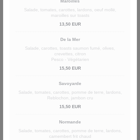
Maroilles
Salade, tomates, carottes, lardons, oeuf mollé,
maroilles sur toasts
13,50 EUR
De la Mer
Salade, carottes, toasts saumon fumé, olives,
crevettes, citron
Pesco - Végétarien
15,50 EUR
Savoyarde
Salade, tomates, carottes, pomme de terre, lardons,
Reblochon, jambon cru
15,50 EUR
Normande
Salade, tomates, carottes, pomme de terre, lardons,
camembert frit chaud