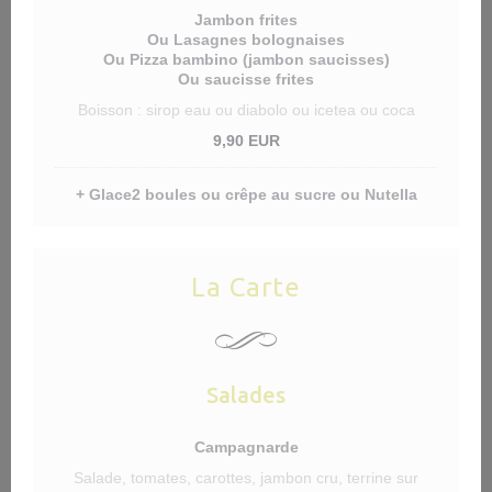
Jambon frites
Ou Lasagnes bolognaises
Ou Pizza bambino (jambon saucisses)
Ou saucisse frites
Boisson : sirop eau ou diabolo ou icetea ou coca
9,90 EUR
+ Glace2 boules ou crêpe au sucre ou Nutella
La Carte
Salades
Campagnarde
Salade, tomates, carottes, jambon cru, terrine sur