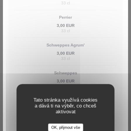
33 cl
Perrier
3,00 EUR
33 cl
Schweppes Agrum'
3,00 EUR
33 cl
Schweppes
3,00 EUR
33 cl
Tato stránka využívá cookies
Orangina
a dává ti na výběr, co chceš
3,00 EUR
aktivovat
33 cl
OK, přijmout vše
Coca Cola Zero
Le Gardian