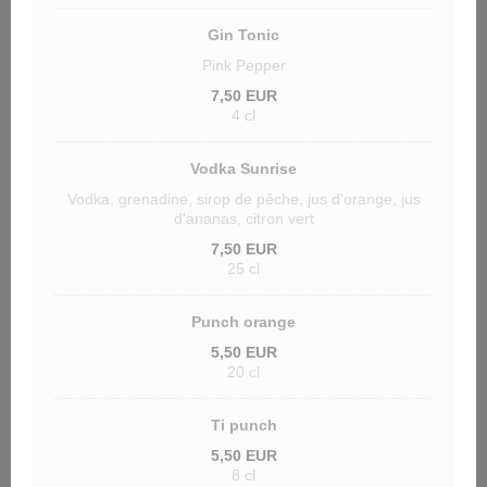
Gin Tonic
Pink Pepper
7,50 EUR
4 cl
Vodka Sunrise
Vodka, grenadine, sirop de pêche, jus d'orange, jus
d'ananas, citron vert
7,50 EUR
25 cl
Punch orange
5,50 EUR
20 cl
Ti punch
5,50 EUR
8 cl