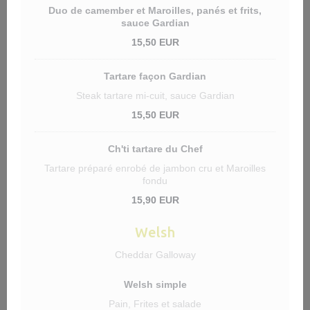
Duo de camember et Maroilles, panés et frits,
sauce Gardian
15,50 EUR
Tartare façon Gardian
Steak tartare mi-cuit, sauce Gardian
15,50 EUR
Ch'ti tartare du Chef
Tartare préparé enrobé de jambon cru et Maroilles
fondu
15,90 EUR
Welsh
Cheddar Galloway
Welsh simple
Pain, Frites et salade