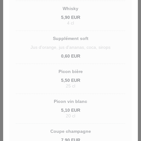
Whisky
5,90 EUR
4 cl
Supplément soft
Jus d'orange, jus d'ananas, coca, sirops
0,60 EUR
Picon bière
5,50 EUR
25 cl
Picon vin blanc
5,10 EUR
20 cl
Coupe champagne
7,90 EUR