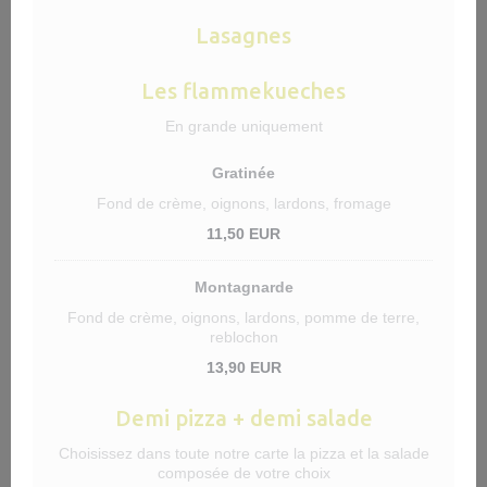
Lasagnes
Les flammekueches
En grande uniquement
Gratinée
Fond de crème, oignons, lardons, fromage
11,50 EUR
Montagnarde
Fond de crème, oignons, lardons, pomme de terre,
reblochon
13,90 EUR
Demi pizza + demi salade
Choisissez dans toute notre carte la pizza et la salade
composée de votre choix