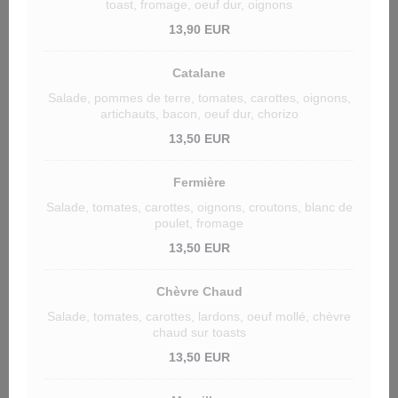
toast, fromage, oeuf dur, oignons
13,90 EUR
Catalane
Salade, pommes de terre, tomates, carottes, oignons,
artichauts, bacon, oeuf dur, chorizo
13,50 EUR
Fermière
Salade, tomates, carottes, oignons, croutons, blanc de
poulet, fromage
13,50 EUR
Chèvre Chaud
Salade, tomates, carottes, lardons, oeuf mollé, chèvre
chaud sur toasts
13,50 EUR