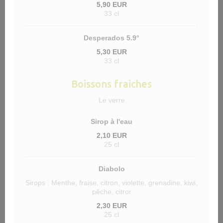
5,90 EUR
33 cl
Desperados 5.9°
5,30 EUR
33 cl
Boissons fraiches
Le verre
Sirop à l'eau
2,10 EUR
25 cl
Diabolo
Sirops : Menthe, fraise, citron, violette, grenadine, kiwi,
pêche, citror
2,30 EUR
25 cl