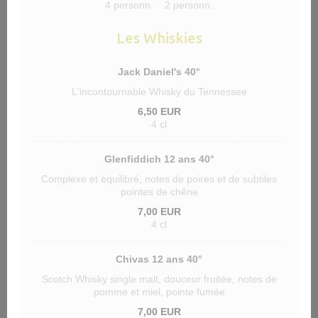
4 personn.
2 personn.
Les Whiskies
Jack Daniel's 40°
L'incontournable Whisky du Tennessee
6,50 EUR
4 cl
Glenfiddich 12 ans 40°
Complexe et équilibré, notes de poires et de subtiles
pointes de chêne
7,00 EUR
4 cl
Chivas 12 ans 40°
Scotch Whisky single malt, douceur fruitée, notes de
pomme et miel, pointe fumée
7,00 EUR