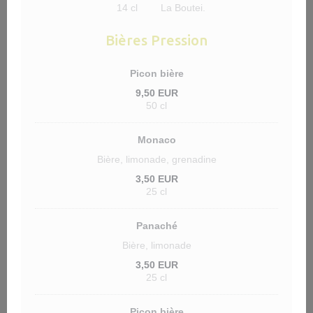
14 cl
La Boutei.
Bières Pression
Picon bière
9,50 EUR
50 cl
Monaco
Bière, limonade, grenadine
3,50 EUR
25 cl
Panaché
Bière, limonade
3,50 EUR
25 cl
Picon bière