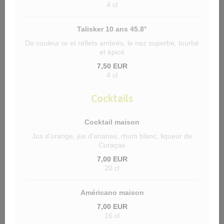
4 cl
Talisker 10 ans 45.8°
De couleur or et reflets ambrés, le nez superbe, tourbé
et épicé
7,50 EUR
4 cl
Cocktails
Cocktail maison
Jus d'orange, jus d'ananas, rhum blanc, liqueur de
Curaçao
7,00 EUR
20 cl
Américano maison
7,00 EUR
16 cl