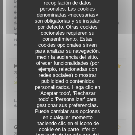
bougie ou une petite déco sur la glace aurait vraiment
recopilación de datos
été un plus pour nous . Nous avons été surpris
personales. Las cookies
également par la planche du WC qui ne tenait pas lors
denominadas «necesarias»
de notre visite. C'est un détail qui ne change en rien le
son obligatorias y se instalan
délice que nous avons mangé car votre cuisine est très
por defecto. Otras cookies
bonne et le dressage des assiettes est très joli ! Les
opcionales requieren su
serveurs étaient très aimables et souriant. La seul
consentimiento. Estas
remarque à ajouter serait que notre table était souvent
cookies opcionales sirven
encombrée.
para analizar su navegación,
medir la audiencia del sitio,
ofrecer funcionalidades (por
Martine
D
ejemplo, relacionadas con
2026-07-19
- 12:30 - Invitados 3
redes sociales) o mostrar
Servicio
:
5
/5
Ambiente
:
5
/5
Menú
:
5
/5
Calidad / Precio
:
publicidad o contenidos
5
/5
personalizados. Haga clic en
Le Gardian
'Aceptar todo', 'Rechazar
todo' o 'Personalizar' para
La possibilité de choisir du riz ou des pâtes a la place
gestionar sus preferencias.
des frites La salade très bien préparée
Puede cambiar sus opciones
en cualquier momento
haciendo clic en el icono de
Guyot
M
cookie en la parte inferior
2026-07-10
- 12:30 - Invitados 3