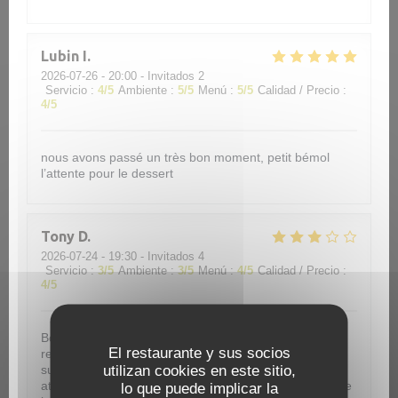
Lubin
I
2026-07-26
- 20:00 - Invitados 2
Servicio
:
4
/5
Ambiente
:
5
/5
Menú
:
5
/5
Calidad / Precio
:
4
/5
nous avons passé un très bon moment, petit bémol
l’attente pour le dessert
Tony
D
2026-07-24
- 19:30 - Invitados 4
Servicio
:
3
/5
Ambiente
:
3
/5
Menú
:
4
/5
Calidad / Precio
:
4
/5
Bonjour , nous avons aimé venir manger dans votre
El restaurante y sus socios
restaurant ce 24 juillet. Cependant , nous aurions été
utilizan cookies en este sitio,
super content si il aurait été possible d'avoir une petite
attention pour l anniversaire de notre fille de 9 ans, une
lo que puede implicar la