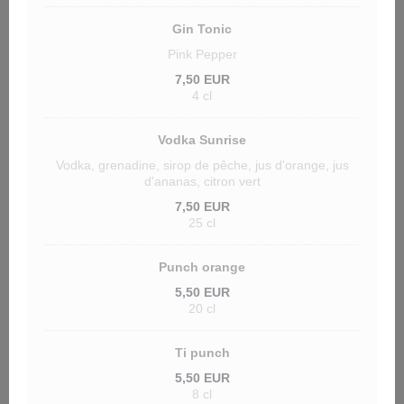
Gin Tonic
Pink Pepper
7,50 EUR
4 cl
Vodka Sunrise
Vodka, grenadine, sirop de pêche, jus d'orange, jus
d'ananas, citron vert
7,50 EUR
25 cl
Punch orange
5,50 EUR
20 cl
Ti punch
5,50 EUR
8 cl