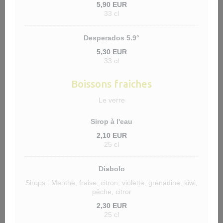
5,90 EUR
33 cl
Desperados 5.9°
5,30 EUR
33 cl
Boissons fraiches
Le verre
Sirop à l'eau
2,10 EUR
25 cl
Diabolo
Sirops : Menthe, fraise, citron, violette, grenadine, kiwi,
pêche, citror
2,30 EUR
25 cl