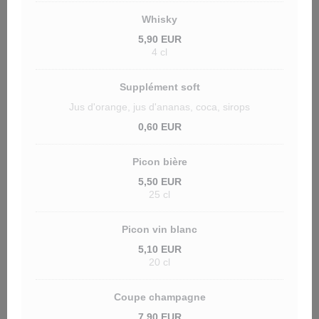
Whisky
5,90 EUR
4 cl
Supplément soft
Jus d'orange, jus d'ananas, coca, sirops
0,60 EUR
Picon bière
5,50 EUR
25 cl
Picon vin blanc
5,10 EUR
20 cl
Coupe champagne
7,90 EUR