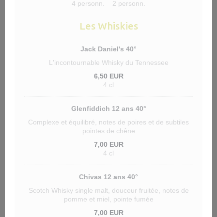
4 personn.
2 personn.
Les Whiskies
Jack Daniel's 40°
L'incontournable Whisky du Tennessee
6,50 EUR
4 cl
Glenfiddich 12 ans 40°
Complexe et équilibré, notes de poires et de subtiles
pointes de chêne
7,00 EUR
4 cl
Chivas 12 ans 40°
Scotch Whisky single malt, douceur fruitée, notes de
pomme et miel, pointe fumée
7,00 EUR