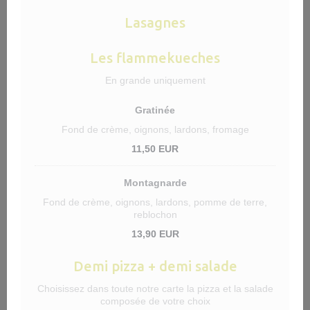
Lasagnes
Les flammekueches
En grande uniquement
Gratinée
Fond de crème, oignons, lardons, fromage
11,50 EUR
Montagnarde
Fond de crème, oignons, lardons, pomme de terre,
reblochon
13,90 EUR
Demi pizza + demi salade
Choisissez dans toute notre carte la pizza et la salade
composée de votre choix