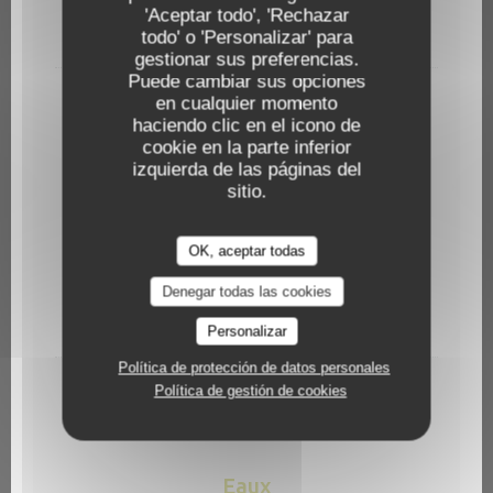
'Aceptar todo', 'Rechazar
3,00 EUR
todo' o 'Personalizar' para
33 cl
gestionar sus preferencias.
Puede cambiar sus opciones
Coca Cola
en cualquier momento
haciendo clic en el icono de
3,00 EUR
33 cl
cookie en la parte inferior
izquierda de las páginas del
sitio.
Jus de fruits
Le Verre
OK, aceptar todas
Orange, ananas, tomate
Denegar todas las cookies
2,80 EUR
25 cl
Personalizar
Política de protección de datos personales
Nectar d'abricot
Política de gestión de cookies
2,80 EUR
25 cl
Eaux