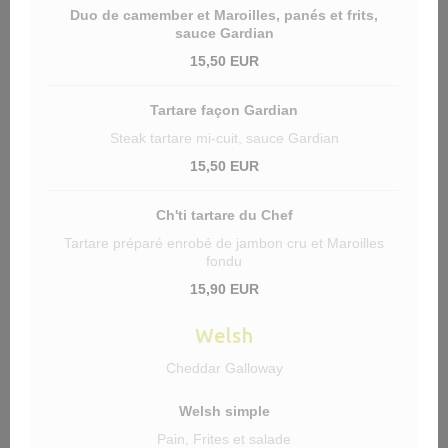
Duo de camember et Maroilles, panés et frits,
sauce Gardian
15,50 EUR
Tartare façon Gardian
Steak tartare mi-cuit, sauce Gardian
15,50 EUR
Ch'ti tartare du Chef
Tartare préparé enrobé de jambon cru et Maroilles
fondu
15,90 EUR
Welsh
Cheddar Galloway
Welsh simple
Pain, Frites et salade