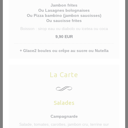
Jambon frites
Ou Lasagnes bolognaises
Ou Pizza bambino (jambon saucisses)
Ou saucisse frites
Boisson : sirop eau ou diabolo ou icetea ou coca
9,90 EUR
+ Glace2 boules ou crêpe au sucre ou Nutella
La Carte
Salades
Campagnarde
Salade, tomates, carottes, jambon cru, terrine sur