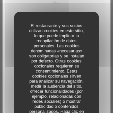
33 cl
Perrier
3,00 EUR
El restaurante y sus socios
33 cl
utilizan cookies en este sitio,
lo que puede implicar la
Schweppes Agrum'
recopilación de datos
personales. Las cookies
3,00 EUR
33 cl
denominadas «necesarias»
son obligatorias y se instalan
por defecto. Otras cookies
Schweppes
opcionales requieren su
3,00 EUR
consentimiento. Estas
33 cl
cookies opcionales sirven
para analizar su navegación,
medir la audiencia del sitio,
Orangina
ofrecer funcionalidades (por
3,00 EUR
ejemplo, relacionadas con
33 cl
redes sociales) o mostrar
publicidad o contenidos
Coca Cola Zero
personalizados. Haga clic en
Le Gardian