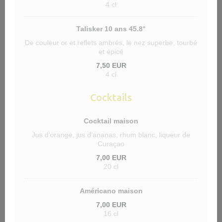
4 cl
Talisker 10 ans 45.8°
De couleur or et reflets ambrés, le nez superbe, tourbé
et épicé
7,50 EUR
4 cl
Cocktails
Cocktail maison
Jus d'orange, jus d'ananas, rhum blanc, liqueur de
Curaçao
7,00 EUR
20 cl
Américano maison
7,00 EUR
16 cl