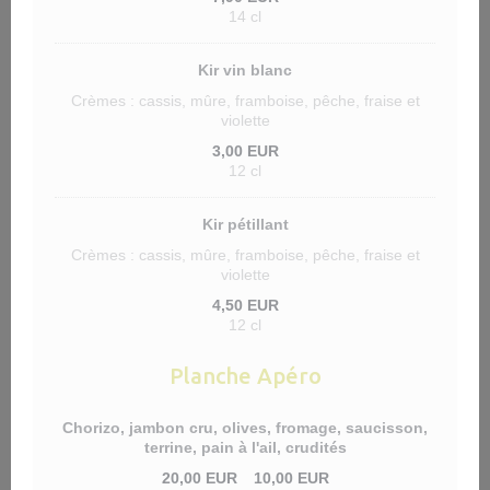
14 cl
Kir vin blanc
Crèmes : cassis, mûre, framboise, pêche, fraise et
violette
3,00 EUR
12 cl
Kir pétillant
Crèmes : cassis, mûre, framboise, pêche, fraise et
violette
4,50 EUR
12 cl
Planche Apéro
Chorizo, jambon cru, olives, fromage, saucisson,
terrine, pain à l'ail, crudités
20,00 EUR
10,00 EUR