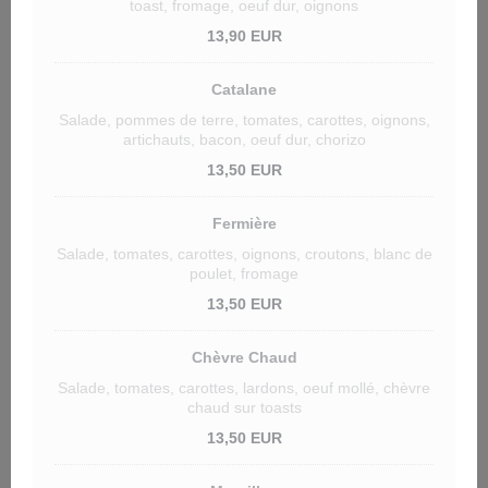
toast, fromage, oeuf dur, oignons
13,90 EUR
Catalane
Salade, pommes de terre, tomates, carottes, oignons,
artichauts, bacon, oeuf dur, chorizo
13,50 EUR
Fermière
Salade, tomates, carottes, oignons, croutons, blanc de
poulet, fromage
13,50 EUR
Chèvre Chaud
Salade, tomates, carottes, lardons, oeuf mollé, chèvre
chaud sur toasts
13,50 EUR