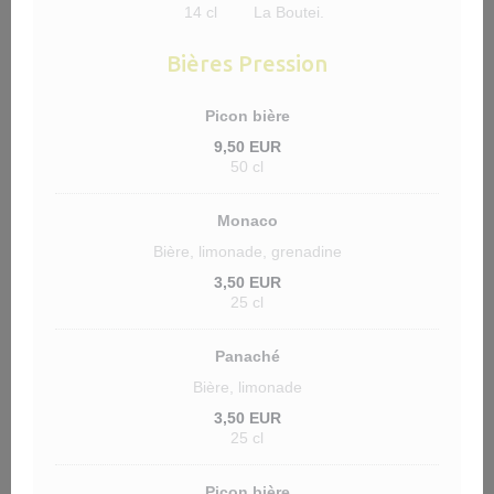
14 cl
La Boutei.
Bières Pression
Picon bière
9,50 EUR
50 cl
Monaco
Bière, limonade, grenadine
3,50 EUR
25 cl
Panaché
Bière, limonade
3,50 EUR
25 cl
Picon bière