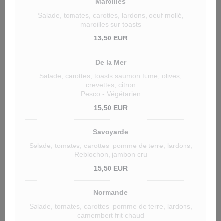
Maroilles
Salade, tomates, carottes, lardons, oeuf mollé,
maroilles sur toasts
13,50 EUR
De la Mer
Salade, carottes, toasts saumon fumé, olives,
crevettes, citron
Pesco - Végétarien
15,50 EUR
Savoyarde
Salade, tomates, carottes, pomme de terre, lardons,
Reblochon, jambon cru
15,50 EUR
Normande
Salade, tomates, carottes, pomme de terre, lardons,
camembert frit chaud