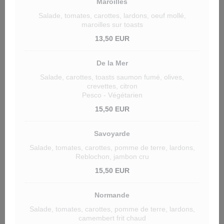
Maroilles
Salade, tomates, carottes, lardons, oeuf mollé,
maroilles sur toasts
13,50 EUR
De la Mer
Salade, carottes, toasts saumon fumé, olives,
crevettes, citron
Pesco - Végétarien
15,50 EUR
Savoyarde
Salade, tomates, carottes, pomme de terre, lardons,
Reblochon, jambon cru
15,50 EUR
Normande
Salade, tomates, carottes, pomme de terre, lardons,
camembert frit chaud