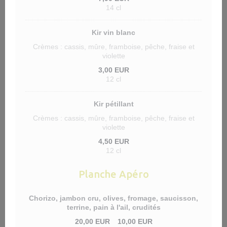
14 cl
Kir vin blanc
Crèmes : cassis, mûre, framboise, pêche, fraise et
violette
3,00 EUR
12 cl
Kir pétillant
Crèmes : cassis, mûre, framboise, pêche, fraise et
violette
4,50 EUR
12 cl
Planche Apéro
Chorizo, jambon cru, olives, fromage, saucisson,
terrine, pain à l'ail, crudités
20,00 EUR
10,00 EUR