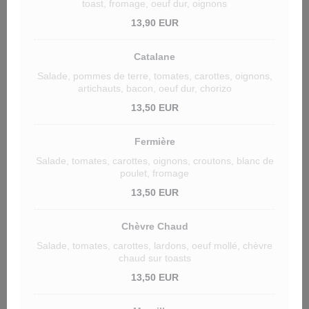
toast, fromage, oeuf dur, oignons
13,90 EUR
Catalane
Salade, pommes de terre, tomates, carottes, oignons,
artichauts, bacon, oeuf dur, chorizo
13,50 EUR
Fermière
Salade, tomates, carottes, oignons, croutons, blanc de
poulet, fromage
13,50 EUR
Chèvre Chaud
Salade, tomates, carottes, lardons, oeuf mollé, chèvre
chaud sur toasts
13,50 EUR