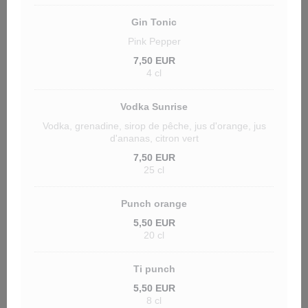
Gin Tonic
Pink Pepper
7,50 EUR
4 cl
Vodka Sunrise
Vodka, grenadine, sirop de pêche, jus d'orange, jus
d'ananas, citron vert
7,50 EUR
25 cl
Punch orange
5,50 EUR
20 cl
Ti punch
5,50 EUR
8 cl