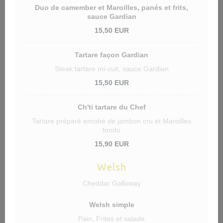
Duo de camember et Maroilles, panés et frits,
sauce Gardian
15,50 EUR
Tartare façon Gardian
Steak tartare mi-cuit, sauce Gardian
15,50 EUR
Ch'ti tartare du Chef
Tartare préparé enrobé de jambon cru et Maroilles
fondu
15,90 EUR
Welsh
Cheddar Galloway
Welsh simple
Pain, Frites et salade