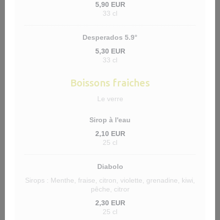
5,90 EUR
33 cl
Desperados 5.9°
5,30 EUR
33 cl
Boissons fraiches
Le verre
Sirop à l'eau
2,10 EUR
25 cl
Diabolo
Sirops : Menthe, fraise, citron, violette, grenadine, kiwi,
pêche, citror
2,30 EUR
25 cl