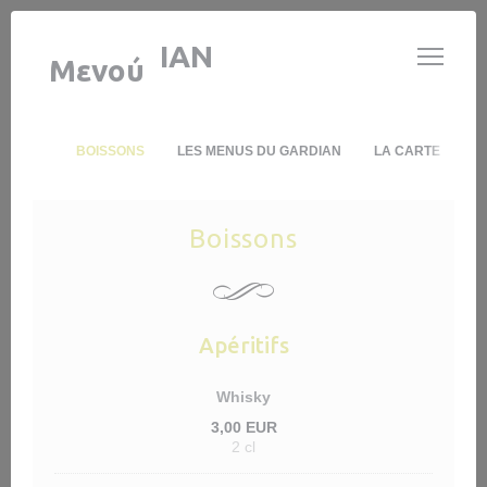
Πίνακας διαχείρισης "Μπισκότων" (Cookies)
LE GARDIAN
Μενού
BOISSONS
LES MENUS DU GARDIAN
LA CARTE
Boissons
Apéritifs
Whisky
3,00 EUR
2 cl