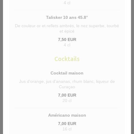
4 cl
Talisker 10 ans 45.8°
De couleur or et reflets ambrés, le nez superbe, tourbé
et épicé
7,50 EUR
4 cl
Cocktails
Cocktail maison
Jus d'orange, jus d'ananas, rhum blanc, liqueur de
Curaçao
7,00 EUR
20 cl
Américano maison
7,00 EUR
16 cl