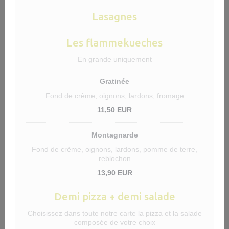
Lasagnes
Les flammekueches
En grande uniquement
Gratinée
Fond de crème, oignons, lardons, fromage
11,50 EUR
Montagnarde
Fond de crème, oignons, lardons, pomme de terre,
reblochon
13,90 EUR
Demi pizza + demi salade
Choisissez dans toute notre carte la pizza et la salade
composée de votre choix