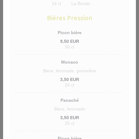
14 cl
La Boutei.
Bières Pression
Picon bière
9,50 EUR
50 cl
Monaco
Bière, limonade, grenadine
3,50 EUR
25 cl
Panaché
Bière, limonade
3,50 EUR
25 cl
Picon bière