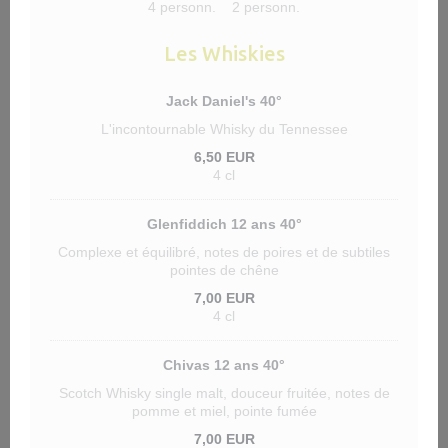
4 personn.
2 personn.
Les Whiskies
Jack Daniel's 40°
L'incontournable Whisky du Tennessee
6,50 EUR
4 cl
Glenfiddich 12 ans 40°
Complexe et équilibré, notes de poires et de subtiles
pointes de chêne
7,00 EUR
4 cl
Chivas 12 ans 40°
Scotch Whisky single malt, douceur fruitée, notes de
pomme et miel, pointe fumée
7,00 EUR