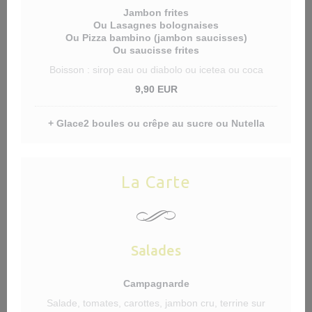
Jambon frites
Ou Lasagnes bolognaises
Ou Pizza bambino (jambon saucisses)
Ou saucisse frites
Boisson : sirop eau ou diabolo ou icetea ou coca
9,90 EUR
+ Glace2 boules ou crêpe au sucre ou Nutella
La Carte
Salades
Campagnarde
Salade, tomates, carottes, jambon cru, terrine sur