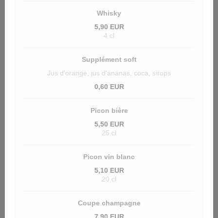
Whisky
5,90 EUR
4 cl
Supplément soft
Jus d'orange, jus d'ananas, coca, sirops
0,60 EUR
Picon bière
5,50 EUR
25 cl
Picon vin blanc
5,10 EUR
20 cl
Coupe champagne
7,90 EUR